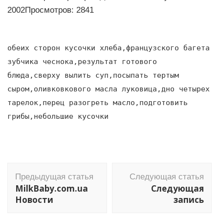
2002Просмотров: 2841
обеих сторон кусочки хлеба,французского багета
зубчика чеснока,результат готового
блюда,сверху вылить суп,посыпать тертым
сыром,оливковкового масла луковица,дно четырех
тарелок,перец разогреть масло,подготовить
грибы,небольшие кусочки
Навигация
Предыдущая статья
Следующая статья
по
MilkBaby.com.ua
Следующая
записям
Новости
запись