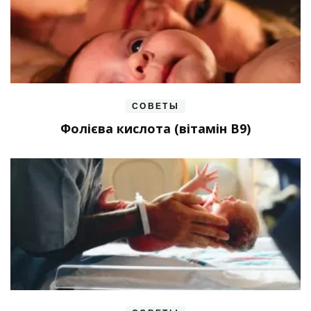
СОВЕТЫ
Фолієва кислота (вітамін В9)