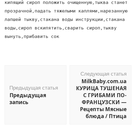
кипящий сироп положить очищенную,тыква станет
прозрачной,падать тяжелыми каплями,нарезанную
лапшей тыкву,стакана воды инструкции,стакана
воды,сироп вскипятить,сварить сироп,тыкву
вынуть,прибавить сок
Навигация
Следующая статья
по
MilkBaby.com.ua
записям
КУРИЦА ТУШЕНАЯ
Предыдущая статья
Предыдущая
С ГРИБАМИ ПО-
запись
ФРАНЦУЗСКИ —
Рецепты Мясные
блюда / Птица