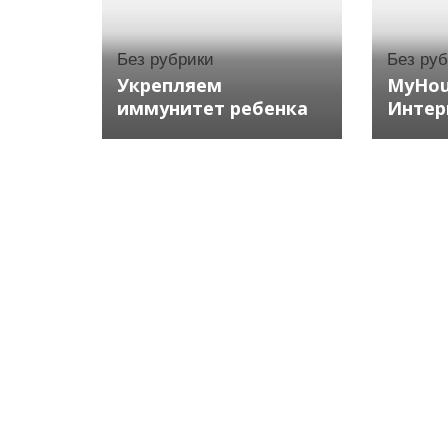
Без рубрики
Без ру
Укрепляем
MyHou
иммунитет ребенка
Интер