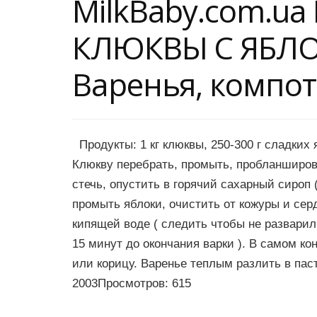
MilkBaby.com.ua
КЛЮКВЫ С ЯБЛО
Варенья, компо
Продукты: 1 кг клюквы, 250-300 г сладких я
Клюкву перебрать, промыть, пробланширова
стечь, опустить в горячий сахарный сироп (
промыть яблоки, очистить от кожуры и сер
кипящей воде ( следить чтобы не разварил
15 минут до окончания варки ). В самом к
или корицу. Варенье теплым разлить в пас
2003Просмотров: 615