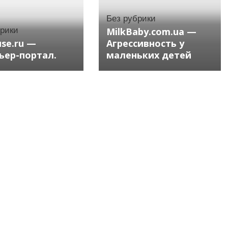
Без рубрики
брики
MilkBaby.com.ua —
se.ru —
Агрессивность у
ьер-портал.
маленьких детей