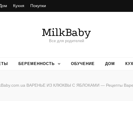
Дом
Кухня
Покупки
MilkBaby
Все для родителей
ЕТЫ
БЕРЕМЕННОСТЬ
ОБУЧЕНИЕ
ДОМ
КУ
lkBaby.com.ua ВАРЕНЬЕ ИЗ КЛЮКВЫ С ЯБЛОКАМИ — Рецепты Варе