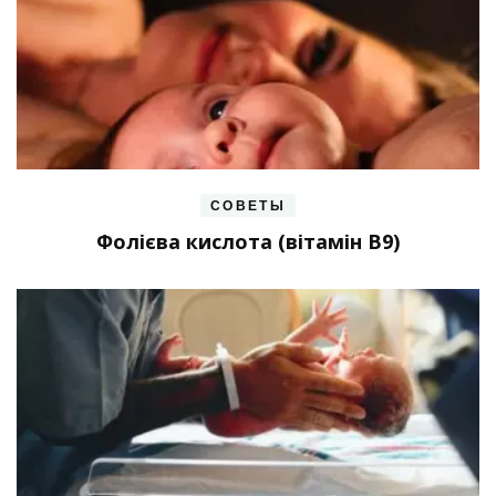
СОВЕТЫ
Фолієва кислота (вітамін В9)