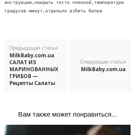
инструкции,накрыть тесто пленкой,температуре
градусов минут,отдельно взбить белки
Навигация
Предыдущая статья
по
MilkBaby.com.ua
записям
САЛАТ ИЗ
Следующая статья
МАРИНОВАННЫХ
MilkBaby.com.ua
ГРИБОВ —
Рецепты Салаты
Вам также может понравиться...