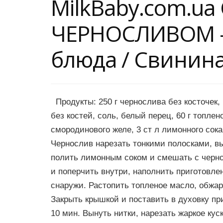
MilkBaby.com.u
ЧЕРНОСЛИВОМ —
блюда / Свинин
Продукты: 250 г чернослива без косточек, 1
без костей, соль, белый перец, 60 г топлено
смородинового желе, 3 ст л лимонного сока,
Чернослив нарезать тонкими полосками, вы
полить лимонным соком и смешать с черно
и поперчить внутри, наполнить приготовле
снаружи. Растопить топленое масло, обжар
Закрыть крышкой и поставить в духовку при
10 мин. Вынуть нитки, нарезать жаркое кус