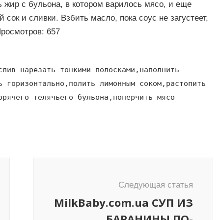
ь жир с бульона, в котором варилось мясо, и еще
 сок и сливки. Взбить масло, пока соус не загустеет,
Просмотров: 657
слив нарезать тонкими полосками,наполнить
ь горизонтально,полить лимонным соком,растопить
орячего телячьего бульона,поперчить мясо
Следующая статья
MilkBaby.com.ua СУП ИЗ
БАРАНИНЫ ПО-