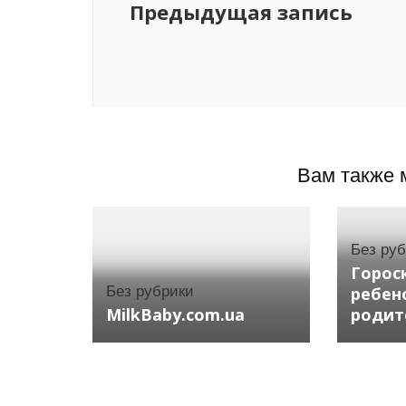
Предыдущая запись
Вам также 
Без ру
Горос
Без рубрики
ребен
MilkBaby.com.ua
родит