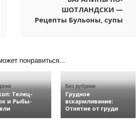
ШОТЛАНДСКИ —
Рецепты Бульоны, супы
может понравиться...
брики
Без рубрики
коп: Телец-
Грудное
ок и Рыбы-
вскармливание:
ели
Отнятие от груди