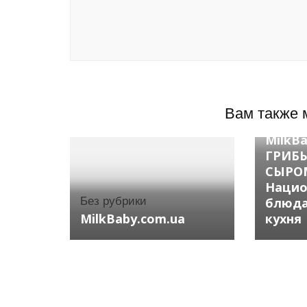
Вам также 
Без ру
MilkB
ГРИБ
СЫРО
Нацио
Без рубрики
блюда
MilkBaby.com.ua
кухня