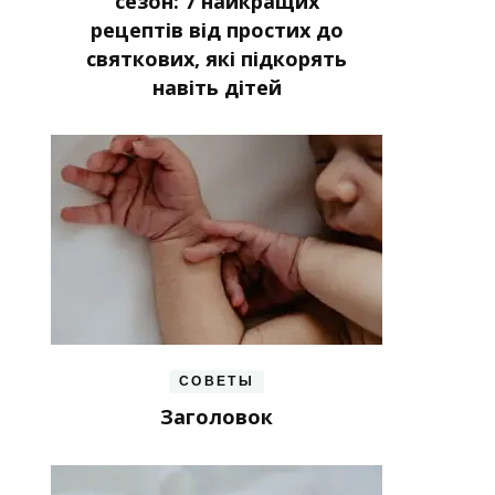
сезон: 7 найкращих
рецептів від простих до
святкових, які підкорять
навіть дітей
СОВЕТЫ
Заголовок