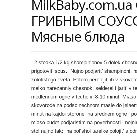
MilkBaby.com.ua
ГРИБНЫМ СОУС
Мясные блюда
2 steaka 1/2 kg shampin’onov 5 dolek chesnok
prigotovit’ sous. Nujno podjarit’ shampinoni,
zolotistogo cveta. Potom perelojit’ ih v skovo
melko narezanniy chesnok, selderei i jarit’ v tec
medlennom ogne v techenii 8-10 minut. Miaso po
skovorode na podsolnechnom masle do jelaemog
minut na kajdoi storone na srednem ogne i po
miaso budet podjaristim na poverhnosti i nejni
stol nujno tak: na bol’shoi tarelke polojit’ s 