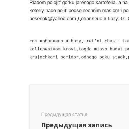
Riadom polojit’ gorku jarenogo kartofelia, a na
kotoriy nado polit’ podsolnechnim maslom i posi
besenok@yahoo.com
Добавлено в базу: 01-
com добавлено в базу,tret'ei chasti ta
kolichestvom krovi,togda miaso budet p
krujochkami pomidor,odnogo boku steak,
Навигация
по
записям
Предыдущая статья
Предыдущая запись