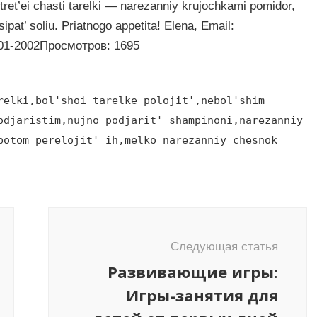
 tret’ei chasti tarelki — narezanniy krujochkami pomidor,
pat’ soliu. Priatnogo appetita! Elena, Email:
01-2002Просмотров: 1695
relki,bol'shoi tarelke polojit',nebol'shim
odjaristim,nujno podjarit' shampinoni,narezanniy
potom perelojit' ih,melko narezanniy chesnok
Следующая статья
Развивающие игры:
Игры-занятия для