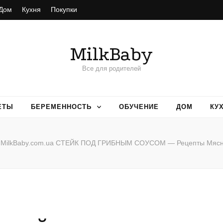
Дом
Кухня
Покупки
MilkBaby
Все для родителей
ЕТЫ
БЕРЕМЕННОСТЬ
ОБУЧЕНИЕ
ДОМ
КУ
MilkBaby.com.ua СТЕЙК ПОД ГРИБНЫМ СОУСОМ — Рецепты Мяс