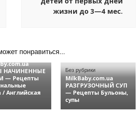
детей от первых дней
жизни до 3—4 мес.
может понравиться...
брики
aby.com.ua
Ы НАЧИНЕННЫЕ
Без рубрики
М — Рецепты
MilkBaby.com.ua
нальные
РАЗГРУЗОЧНЫЙ СУП
 / Английская
— Рецепты Бульоны,
супы