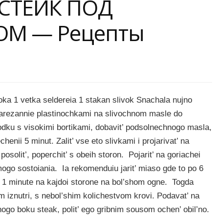
 СТЕЙК ПОД
ОМ — Рецепты
a 1 vetka seldereia 1 stakan slivok Snachala nujno
 narezannie plastinochkami na slivochnom masle do
rodku s visokimi bortikami, dobavit’ podsolnechnogo masla,
henii 5 minut. Zalit’ vse eto slivkami i projarivat’ na
solit’, poperchit’ s obeih storon. Pojarit’ na goriachei
o sostoiania. Ia rekomenduiu jarit’ miaso gde to po 6
 1 minute na kajdoi storone na bol’shom ogne. Togda
m iznutri, s nebol’shim kolichestvom krovi. Podavat’ na
odnogo boku steak, polit’ ego gribnim sousom ochen’ obil’no.