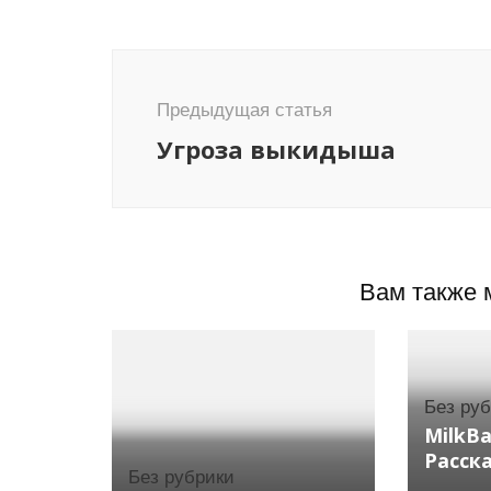
Навигация
по
Предыдущая статья
записям
Угроза выкидыша
Вам также 
Без ру
MilkB
Расск
Без рубрики