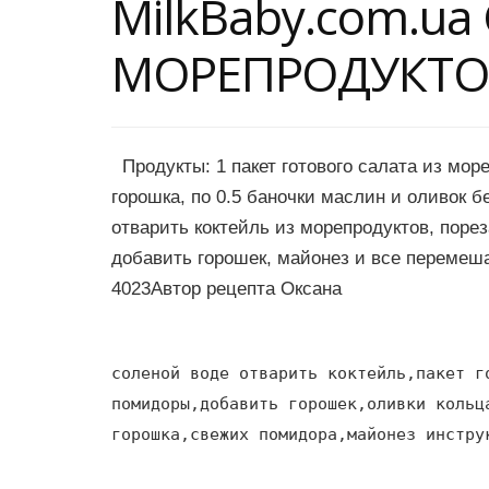
MilkBaby.com.ua
МОРЕПРОДУКТОВ
Продукты: 1 пакет готового салата из море
горошка, по 0.5 баночки маслин и оливок б
отварить коктейль из морепродуктов, поре
добавить горошек, майонез и все перемеша
4023Автор рецепта Оксана
соленой воде отварить коктейль,пакет г
помидоры,добавить горошек,оливки кольц
горошка,свежих помидора,майонез инстру