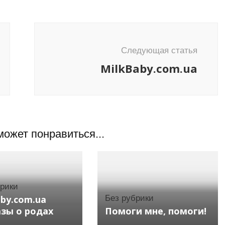
Следующая статья
MilkBaby.com.ua
может понравиться...
брики
aby.com.ua
Без рубрики
азы о родах
Помоги мне, помоги!