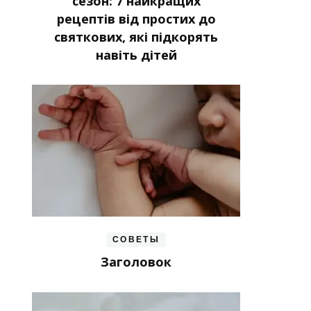
сезон: 7 найкращих
рецептів від простих до
святкових, які підкорять
навіть дітей
СОВЕТЫ
Заголовок