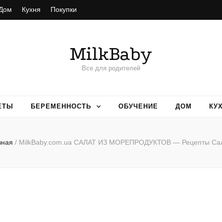
Дом
Кухня
Покупки
MilkBaby
Все для родителей
ЕТЫ
БЕРЕМЕННОСТЬ
ОБУЧЕНИЕ
ДОМ
КУ
вная
/
MilkBaby.com.ua САЛАТ ИЗ МОРЕПРОДУКТОВ — Рецепты Са