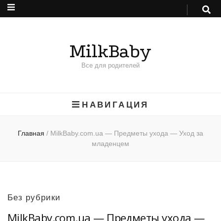
MilkBaby
Все для родителей
НАВИГАЦИЯ
Главная
/
MilkBaby.com.ua — Предметы ухода — Уход за
младенцем
Без рубрики
MilkBaby.com.ua — Предметы ухода —