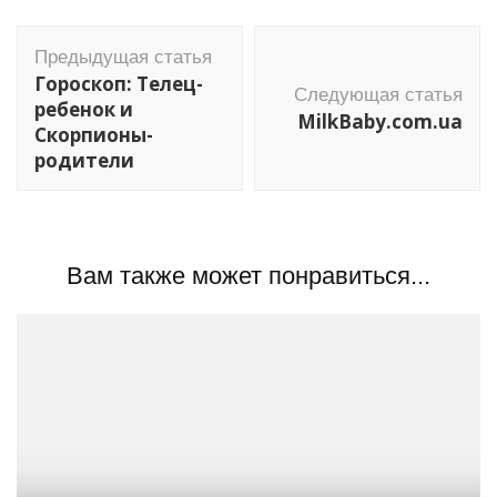
Навигация
Предыдущая статья
по
Гороскоп: Телец-
Следующая статья
записям
ребенок и
MilkBaby.com.ua
Скорпионы-
родители
Вам также может понравиться...