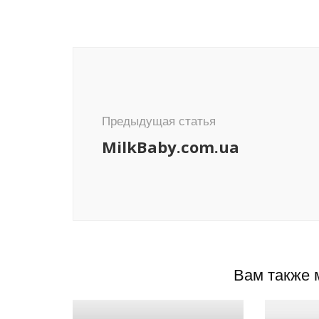
Навигация
по
записям
Предыдущая статья
MilkBaby.com.ua
Вам также 