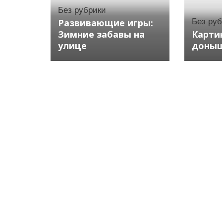
Без рубрики
Развивающие игры:
Без ру
Зимние забавы на
Карти
улице
доны