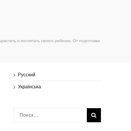
растить и воспитать своего ребенка. От подготовки
Русский
Українська
Найти: