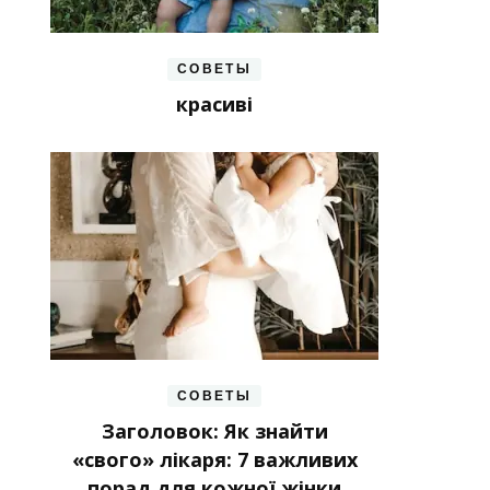
СОВЕТЫ
красиві
СОВЕТЫ
Заголовок: Як знайти
«свого» лікаря: 7 важливих
порад для кожної жінки