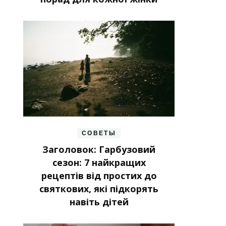
СОВЕТЫ
Заголовок: Гарбузовий
сезон: 7 найкращих
рецептів від простих до
святкових, які підкорять
навіть дітей