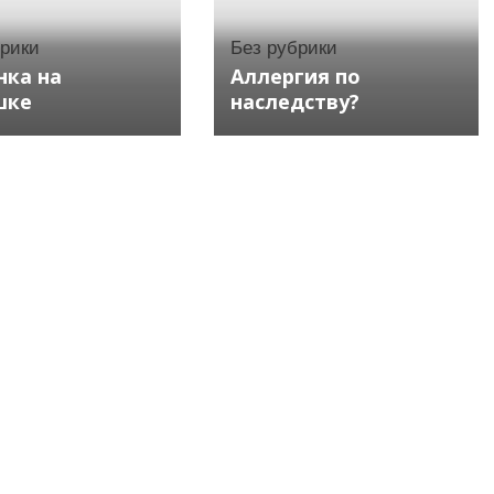
брики
Без рубрики
нка на
Аллергия по
шке
наследству?