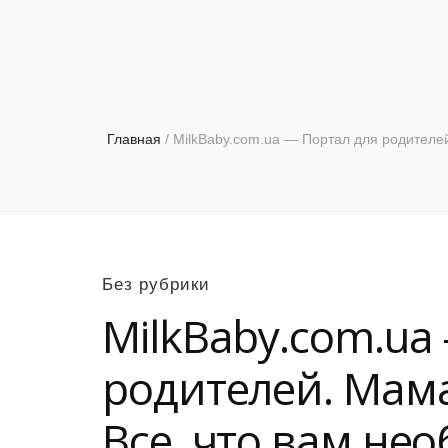
Главная
/
MilkBaby.com.ua — Портал для родителей.
Без рубрики
MilkBaby.com.ua
родителей. Мама
Все, что вам не