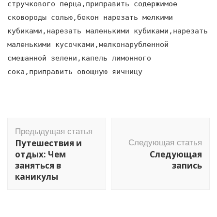
стручкового перца,приправить содержимое
сковороды солью,бекон нарезать мелкими
кубиками,нарезать маленькими кубиками,нарезать
маленькими кусочками,мелконарубленной
смешанной зелени,капель лимонного
сока,приправить овощную яичницу
Навигация
Предыдущая статья
по
Путешествия и
Следующая статья
записям
отдых: Чем
Следующая
заняться в
запись
каникулы