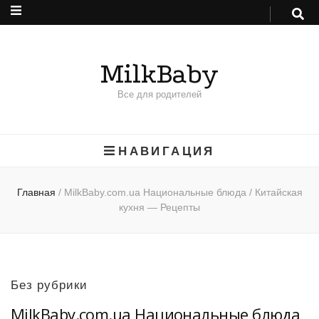
MilkBaby
Все для родителей
НАВИГАЦИЯ
Главная
/
MilkBaby.com.ua Национальные блюда / Китайская
кухня — Рецепты
Без рубрики
MilkBaby.com.ua Национальные блюда