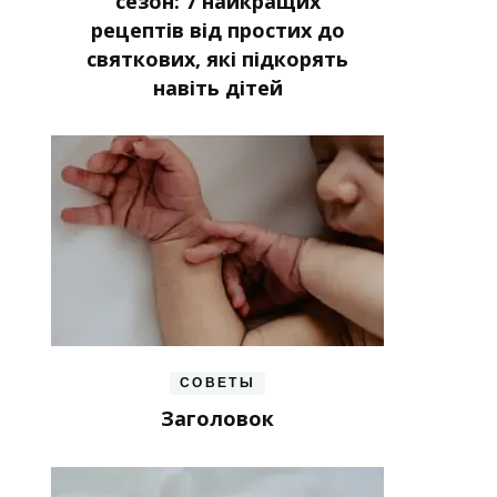
сезон: 7 найкращих
рецептів від простих до
святкових, які підкорять
навіть дітей
СОВЕТЫ
Заголовок