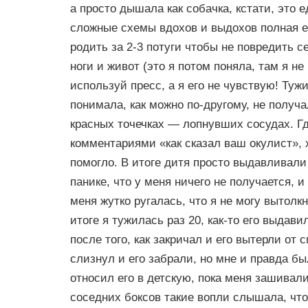
а просто дышала как собачка, кстати, это 
сложные схемы вдохов и выдохов полная ер
родить за 2-3 потуги чтобы не повредить с
ноги и живот (это я потом поняла, там я н
используй пресс, а я его не чувствую! Тужи
понимала, как можно по-другому, не получа
красных точечках — лопнувших сосудах. Гд
комментариями «как сказал ваш окулист», х
помогло. В итоге дитя просто выдавливали
панике, что у меня ничего не получается, 
меня жутко ругалась, что я не могу вытол
итоге я тужилась раз 20, как-то его выдав
после того, как закричал и его вытерли от 
слизнул и его забрали, но мне и правда б
относил его в детскую, пока меня зашивали
соседних боксов такие вопли слышала, что 