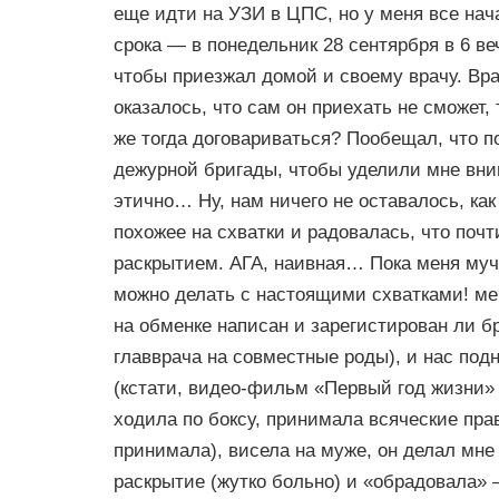
еще идти на УЗИ в ЦПС, но у меня все нач
срока — в понедельник 28 сентярбря в 6 в
чтобы приезжал домой и своему врачу. Вра
оказалось, что сам он приехать не сможет, 
же тогда договариваться? Пообещал, что п
дежурной бригады, чтобы уделили мне вним
этично… Ну, нам ничего не оставалось, как
похожее на схватки и радовалась, что поч
раскрытием. АГА, наивная… Пока меня муч
можно делать с настоящими схватками! ме
на обменке написан и зарегистирован ли б
главврача на совместные роды), и нас под
(кстати, видео-фильм «Первый год жизни» 
ходила по боксу, принимала всяческие прав
принимала), висела на муже, он делал мне 
раскрытие (жутко больно) и «обрадовала»