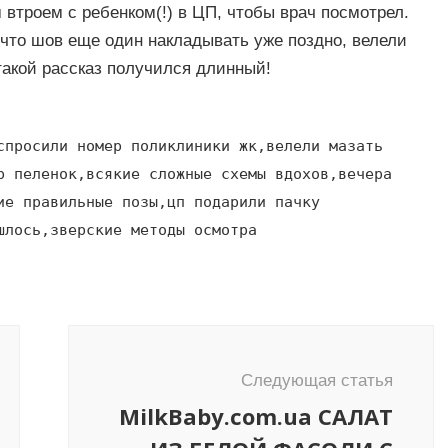
втроем с ребенком(!) в ЦП, чтобы врач посмотрел.
 что шов еще один накладывать уже поздно, велели
такой рассказ получился длинный!
спросили номер поликлиники жк,велели мазать
р пеленок,всякие сложные схемы вдохов,вечера
ие правильные позы,цп подарили пачку
шлось,зверские методы осмотра
Следующая статья
MilkBaby.com.ua САЛАТ