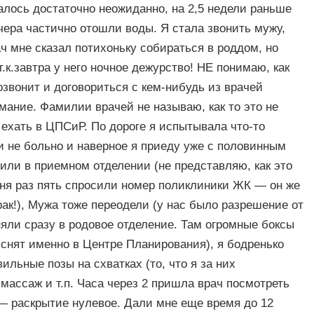
алось достаточно неожиданно, на 2,5 недели раньше
ечера частично отошли воды. Я стала звонить мужу,
ч мне сказал потихоньку собираться в роддом, но
т.к.завтра у него ночное дежурство! НЕ понимаю, как
озвонит и договориться с кем-нибудь из врачей
ание. Фамилии врачей не называю, как то это не
 ехать в ЦПСиР. По дороге я испытывала что-то
ти не больно и наверное я приеду уже с половинным
или в приемном отделении (не представляю, как это
ня раз пять спросили номер поликлиники ЖК — он же
рак!), Мужа тоже переодели (у нас было разрешение от
няли сразу в родовое отделение. Там огромные боксы
снят именно в Центре Планирования), я бодренько
ильные позы на схватках (то, что я за них
массаж и т.п. Часа через 2 пришла врач посмотреть
 — раскрытие нулевое. Дали мне еще время до 12