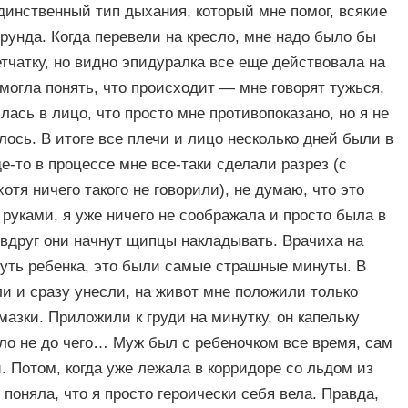
единственный тип дыхания, который мне помог, всякие
унда. Когда перевели на кресло, мне надо было бы
етчатку, но видно эпидуралка все еще действовала на
е могла понять, что происходит — мне говорят тужься,
лась в лицо, что просто мне противопоказано, но я не
лось. В итоге все плечи и лицо несколько дней были в
е-то в процессе мне все-таки сделали разрез (с
отя ничего такого не говорили), не думаю, что это
 руками, я уже ничего не соображала и просто была в
и вдруг они начнут щипцы накладывать. Врачиха на
кнуть ребенка, это были самые страшные минуты. В
или и сразу унесли, на живот мне положили только
смазки. Приложили к груди на минутку, он капельку
ыло не до чего… Муж был с ребеночком все время, сам
. Потом, когда уже лежала в корридоре со льдом из
поняла, что я просто героически себя вела. Правда,