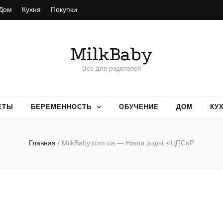
Дом
Кухня
Покупки
MilkBaby
Все для родителей
ЕТЫ
БЕРЕМЕННОСТЬ
ОБУЧЕНИЕ
ДОМ
КУ
Главная
/
MilkBaby.com.ua — Наши роды в ЦПСиР