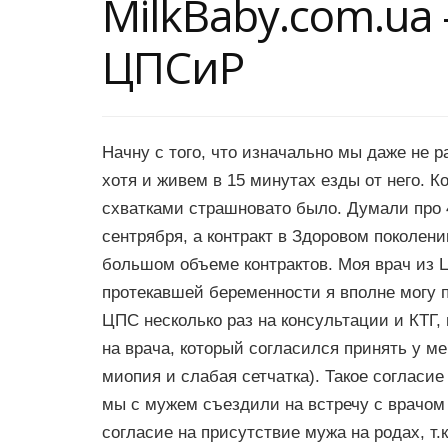
MilkBaby.com.ua
ЦПСиР
Начну с того, что изначально мы даже не 
хотя и живем в 15 минутах езды от него. Ко
схватками страшновато было. Думали про 4
сентрября, а контракт в Здоровом поколен
большом объеме контрактов. Моя врач из Ц
протекавшей беременности я вполне могу п
ЦПС несколько раз на консультации и КТГ,
на врача, который согласился принять у ме
миопия и слабая сетчатка). Такое согласи
мы с мужем съездили на встречу с врачом 
согласие на присутствие мужа на родах, т.