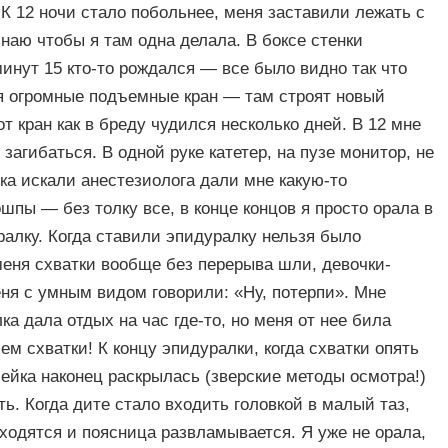
 К 12 ночи стало побольнее, меня заставили лежать с
наю чтобы я там одна делала. В боксе стенки
инут 15 кто-то рождался — все было видно так что
ся огромные подъемные кран — там строят новый
 кран как в бреду чудился несколько дней. В 12 мне
загибаться. В одной руке катетер, на пузе монитор, не
а искали анестезиолога дали мне какую-то
пы — без толку все, в конце концов я просто орала в
ралку. Когда ставили эпидуралку нельзя было
меня схватки вообще без перерыва шли, девочки-
еня с умным видом говорили: «Ну, потерпи». Мне
ка дала отдых на час где-то, но меня от нее била
м схватки! К концу эпидуралки, когда схватки опять
ейка наконец раскрылась (зверские методы осмотра!)
. Когда дите стало входить головкой в малый таз,
ходятся и поясница развламывается. Я уже не орала,