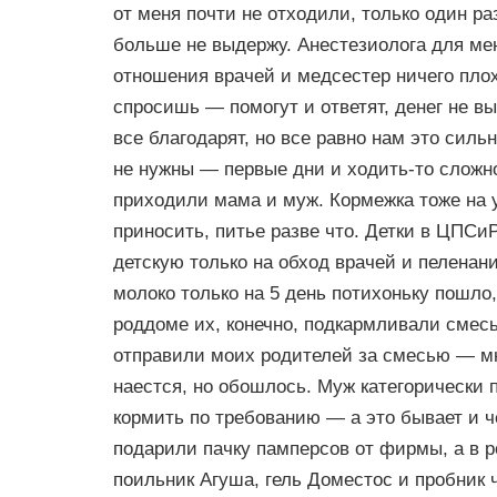
от меня почти не отходили, только один ра
больше не выдержу. Анестезиолога для ме
отношения врачей и медсестер ничего плох
спросишь — помогут и ответят, денег не вы
все благодарят, но все равно нам это сил
не нужны — первые дни и ходить-то сложн
приходили мама и муж. Кормежка тоже на 
приносить, питье разве что. Детки в ЦПСиР
детскую только на обход врачей и пеленани
молоко только на 5 день потихоньку пошло,
роддоме их, конечно, подкармливали смес
отправили моих родителей за смесью — мне
наестся, но обошлось. Муж категорически 
кормить по требованию — а это бывает и ч
подарили пачку памперсов от фирмы, а в р
поильник Агуша, гель Доместос и пробник ч