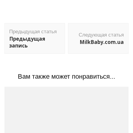
Навигация
Предыдущая статья
по
Следующая статья
Предыдущая
MilkBaby.com.ua
записям
запись
Вам также может понравиться...