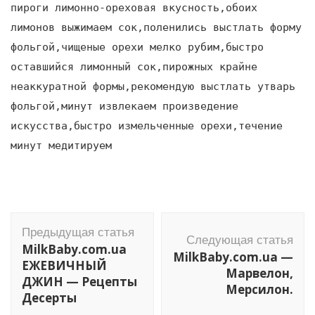
пироги лимонно-ореховая вкусность,обоих
лимонов выжимаем сок,поленились выстлать форму
фольгой,чищеные орехи мелко рубим,быстро
оставшийся лимонный сок,пирожных крайне
неаккуратной формы,рекомендую выстлать утварь
фольгой,минут извлекаем произведение
искусства,быстро измельченные орехи,течение
минут медитируем
Навигация
Предыдущая статья
по
Следующая статья
MilkBaby.com.ua
MilkBaby.com.ua —
записям
ЕЖЕВИЧНЫЙ
Марвелон,
ДЖИН — Рецепты
Мерсилон.
Десерты