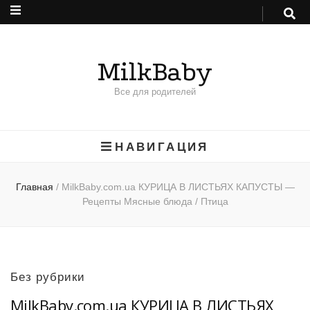
MilkBaby
Все для родителей
НАВИГАЦИЯ
Главная
/
MilkBaby.com.ua КУРИЦА В ЛИСТЬЯХ КАПУСТЫ —
Рецепты Мясные блюда / Птица
Без рубрики
MilkBaby.com.ua КУРИЦА В ЛИСТЬЯХ