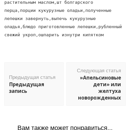
растительным маслом,шт болгарского
перца,порции кукурузные оладьи,полученные
лепешки завернуть,выпечь кукурузные
оладья,блюдо приготовленные лепешки,рубленный
свежий укроп,ошпарить изнутри кипятком
Навигация
Следующая статья
по
»Апельсиновые
Предыдущая статья
записям
Предыдущая
дети» или
запись
желтуха
новорожденных
Вам также может понравиться...