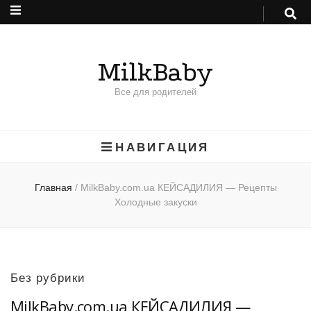
MilkBaby
Все для родителей
НАВИГАЦИЯ
Главная
/
MilkBaby.com.ua КЕЙСАДИЛИЯ — Рецепты
Холодные закуски
Без рубрики
MilkBaby.com.ua КЕЙСАДИЛИЯ —