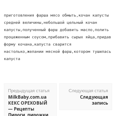
приготовления фарша мясо обмыть,кочан капусты
средней величины,небольшой цельный кочан
капусты,полученный фарш добавить масло,полить
процеженным соусом,прибавить сырых яйца,придав
форму кочана,капуста сварится
настолько,желании мясной фарш,котором тушилась
капуста
Навигация
Предыдущая статья
Следующая статья
по
MilkBaby.com.ua
Следующая
записям
КЕКС ОРЕХОВЫЙ
запись
— Рецепты
Пироги, пирожки