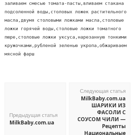
заливаем смесью томата-пасты,вливаем стакана
подсоленной воды,столовых ложек растительного
масла,двумя столовыми ложками масла,столовые
ложки горячей воды,столовые ложки томатного
пюре,столовые ложки уксуса,нарезанную тонкими
кружочками,рубленой зеленью укропа,обжариваем
мясной фарш
Навигация
Следующая статья
по
MilkBaby.com.ua
записям
ШАРИКИ ИЗ
ФАСОЛИ С
Предыдущая статья
СОУСОМ ЧИЛИ —
MilkBaby.com.ua
Рецепты
Национальные