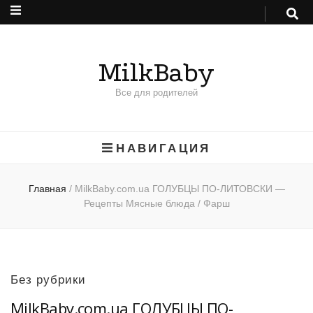
MilkBaby
Все для родителей
НАВИГАЦИЯ
Главная
/
MilkBaby.com.ua ГОЛУБЦЫ ПО-ЛИТОВСКИ —
Рецепты Мясные блюда / Фарш
Без рубрики
MilkBaby.com.ua ГОЛУБЦЫ ПО-