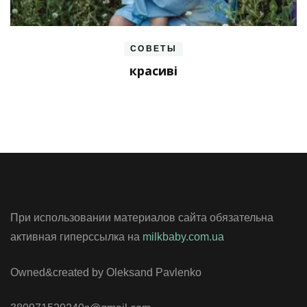
СОВЕТЫ
красиві
При использовании материалов сайта обязательна
активная гиперссылка на
milkbaby.com.ua
Owned&created by Oleksand Pavlenko