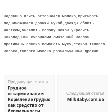
медленно влить оставшееся молоко,присыпать
поднимающиеся дрожжи мукой,дважды облить
желтком,вылепить голову ножом,украсить
шоколадными кусочками,смазанный маслом
противень,слегка помешать муку,стакан теплого
молока,теплого молока,размельченные дрожжи
Навигация
Предыдущая статья
по
Грудное
записям
вскармливание:
Следующая статья
Кормление грудью
MilkBaby.com.ua
как средство от
беременности