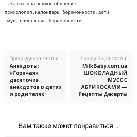
-сказки,праздники обучение
психология,календарь беременности,дети
-муж,психология беременности
Навигация
Предыдущая статья
Следующая статья
по
Анекдоты:
MilkBaby.com.ua
записям
«Горячая»
ШОКОЛАДНЫЙ
десяточка
МУСС С
анекдотов о детях
АБРИКОСАМИ —
и родителях
Рецепты Десерты
Вам также может понравиться...