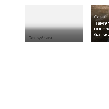
Советы
Пам’я
що тр
батьк
Без рубрики