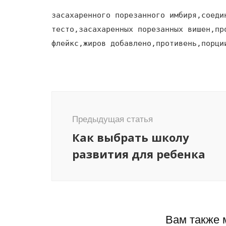
засахаренного порезанного имбиря,соеди
тесто,засахаренных порезанных вишен,пр
флейкс,жиров добавлено,противень,порци
Навигация
по
Предыдущая статья
записям
Как выбрать школу
развития для ребенка
Вам также 