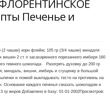
a ФЛОРЕНТИНСКОЕ
пты Печенье и
р (2 чашки) корн флейкс 105 гр (3/4 чашки) миндаля
х вишен 2 ст л засахаренного порезанного имбиря 160
ного темного шоколада Разогреть духовку до 200 гр
ья, миндаль, вишни, имбирь и сгущенку в большой
ыпечки и ложкой выкладывать тесто на противень на
ин. Основание каждого печенья смазать шоколадом и
, 3 гр жиров Добавлено в базу: 01-01-2002Просмотров: