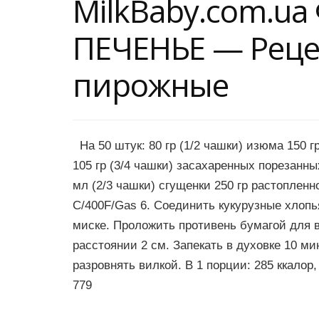
MilkBaby.com.u
ПЕЧЕНЬЕ — Реце
пирожные
На 50 штук: 80 гр (1/2 чашки) изюма 150 г
105 гр (3/4 чашки) засахаренных порезанны
мл (2/3 чашки) сгущенки 250 гр растоплен
С/400F/Gas 6. Соединить кукурузные хлоп
миске. Проложить противень бумагой для в
расстоянии 2 см. Запекать в духовке 10 м
разровнять вилкой. В 1 порции: 285 ккалор
779