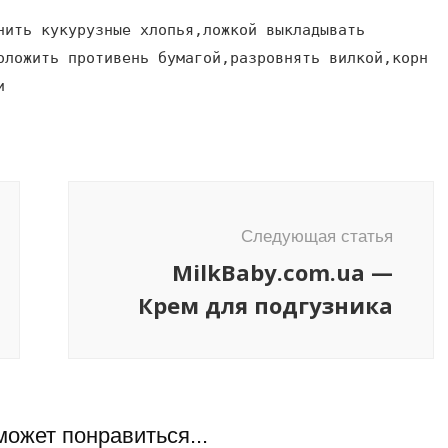
нить кукурузные хлопья,ложкой выкладывать
оложить противень бумагой,разровнять вилкой,корн
и
Следующая статья
MilkBaby.com.ua —
Крем для подгузника
может понравиться...