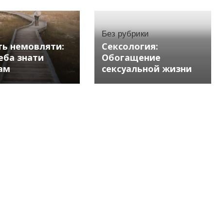
Без рубрики
ть немовляти:
Сексология:
еба знати
Обогащение
ам
сексуальной жизни