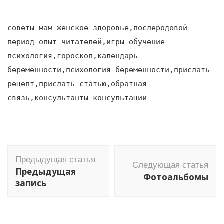
советы мам женское здоровье,послеродовой
период опыт читателей,игры обучение
психология,гороскоп,календарь
беременности,психология беременности,прислать
рецепт,прислать статью,обратная
связь,консультанты консультации
Навигация
Предыдущая статья
по
Следующая статья
Предыдущая
Фотоальбомы
записям
запись