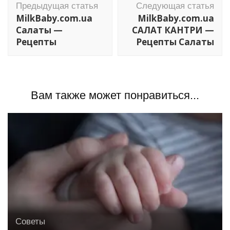
Предыдущая статья
Следующая статья
по
MilkBaby.com.ua
MilkBaby.com.ua
записям
Салаты —
САЛАТ КАНТРИ —
Рецепты
Рецепты Салаты
Вам также может понравиться...
Советы