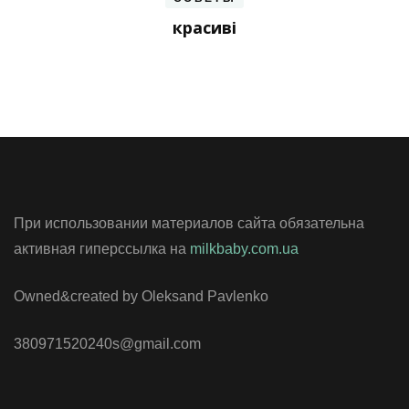
красиві
При использовании материалов сайта обязательна
активная гиперссылка на
milkbaby.com.ua
Owned&created by Oleksand Pavlenko
380971520240s@gmail.com