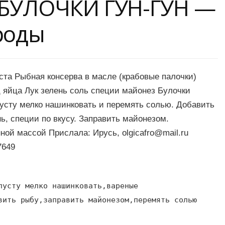
a БУЛОЧКИ ГУН-ГУН —
роды
та Рыбная консерва в масле (крабовые палочки)
ц яйца Лук зелень соль специи майонез Булочки
пусту мелко нашинковать и перемять солью. Добавить
нь, специи по вкусу. Заправить майонезом.
нной массой Прислала: Ирусь,
olgicafro@mail.ru
7649
пусту мелко нашинковать,вареные
вить рыбу,заправить майонезом,перемять солью