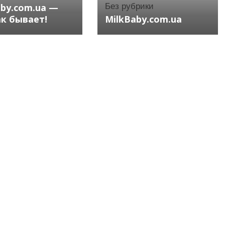
aby.com.ua —
Без рубрики
ак бывает!
MilkBaby.com.ua