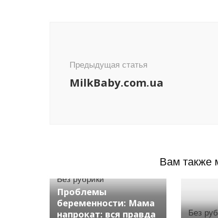
Навигация
по
записям
Предыдущая статья
MilkBaby.com.ua
Вам также 
Без рубрики
Проблемы
беременности: Мама
напрокат: вся правда
Без ру