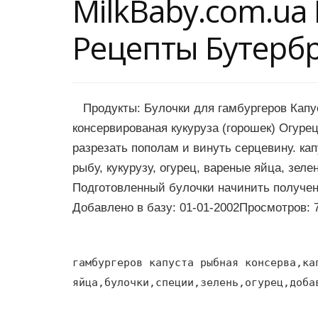
MilkBaby.com.u
Рецепты Бутерб
Продукты: Булочки для гамбургеров Капус
консервированая кукуруза (горошек) Огуре
разрезать пополам и винуть серцевину. ка
рыбу, кукурузу, огурец, вареные яйца, зеле
Подготовленный булочки начинить получе
Добавлено в базу: 01-01-2002Просмотров: 
гамбургеров капуста рыбная консерва,ка
яйца,булочки,специи,зелень,огурец,доба