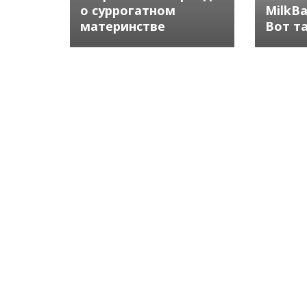
о суррогатном
MilkB
материнстве
Вот т