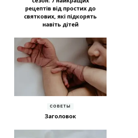
сезон: 7 найкращих
рецептів від простих до
святкових, які підкорять
навіть дітей
СОВЕТЫ
Заголовок