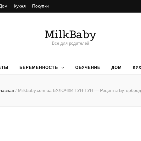
Дом
Кухня
Покупки
MilkBaby
Все для родителей
ЕТЫ
БЕРЕМЕННОСТЬ
ОБУЧЕНИЕ
ДОМ
КУ
лавная
/
MilkBaby.com.ua БУЛОЧКИ ГУН-ГУН — Рецепты Бутербро