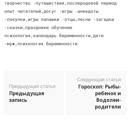
творчество -путешествия,послеродовой период
опыт читателей,досуг -игры -анекдоты
-покупки,игры папашки -отцы,песни -загадки
-сказки,праздники обучение
психология,календарь беременности,дети
-муж,психология беременности
Навигация
Следующая статья
по
Гороскоп: Рыбы-
Предыдущая статья
записям
Предыдущая
ребенок и
запись
Водолеи-
родители