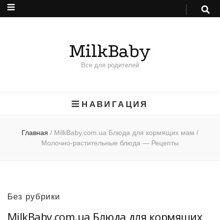
MilkBaby
Все для родителей
НАВИГАЦИЯ
Главная
/
MilkBaby.com.ua Блюда для кормящих мам /
Молочно-растительные блюда — Рецепты
Без рубрики
MilkBaby.com.ua Блюда для кормящих