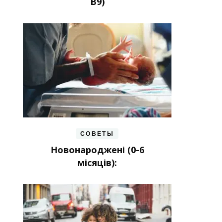
В9)
СОВЕТЫ
Новонароджені (0-6
місяців):