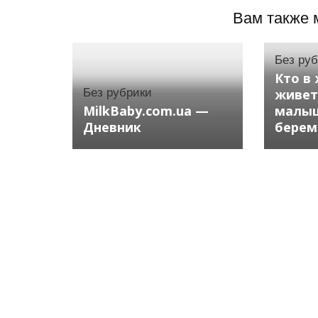
Вам также 
Без ру
Кто в
Без рубрики
живет
MilkBaby.com.ua —
малыш
Дневник
берем