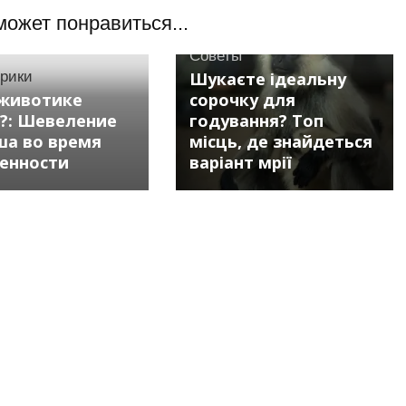
может понравиться...
Советы
брики
Шукаєте ідеальну
 животике
сорочку для
?: Шевеление
годування? Топ
а во время
місць, де знайдеться
енности
варіант мрії