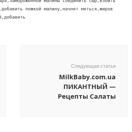
ыра,замороженной малины соединить сыр,взбить
,добавить ложкой малину,начнет мяться,жиров
й,добавить
Следующая статья
MilkBaby.com.ua
ПИКАНТНЫЙ —
Рецепты Салаты