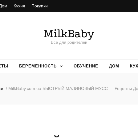
Дом
Кухня
Покупки
MilkBaby
Все для родителей
ЕТЫ
БЕРЕМЕННОСТЬ
ОБУЧЕНИЕ
ДОМ
КУ
ая
/
MilkBaby.com.ua БЫСТРЫЙ МАЛИНОВЫЙ МУСС — Рецепты Де