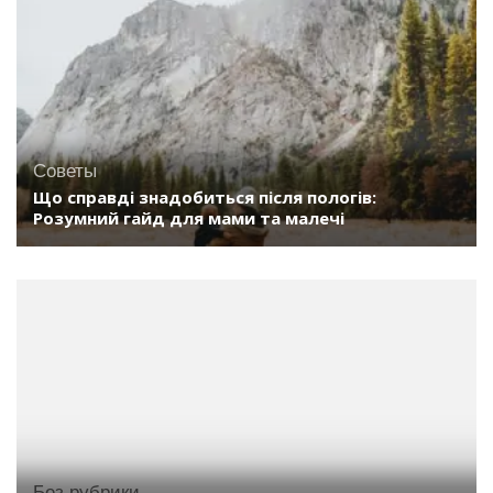
Советы
Що справді знадобиться після пологів:
Розумний гайд для мами та малечі
Без рубрики