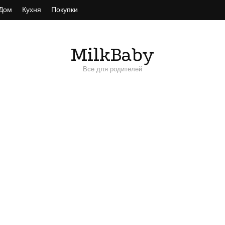
Дом
Кухня
Покупки
MilkBaby
Все для родителей