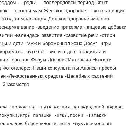
 роддом — роды — послеродовой период Опыт
енок — советы мам Женское здоровье — контрацепция
 Уход за младенцем Детское здоровье -массаж
 вскармливание -введение прикорма -пищевые добавки
витии -календарь развития -развитие речи -стихи,
тцы и дети -Муж и беременная жена Досуг -игры
 творчество -путешествия и отдых -традиции и
ание Гороскоп Форум Дневник Интервью Новости
д Фотогалерея Наши консультанты Анонсы прессы
ён -Лекарственных средств -Целебных растений
 Знакомства
кое творчество -путешествия,послеродовой период
покупки,игры папашки -отцы,песни -загадки
календарь беременности,дети -муж,психология