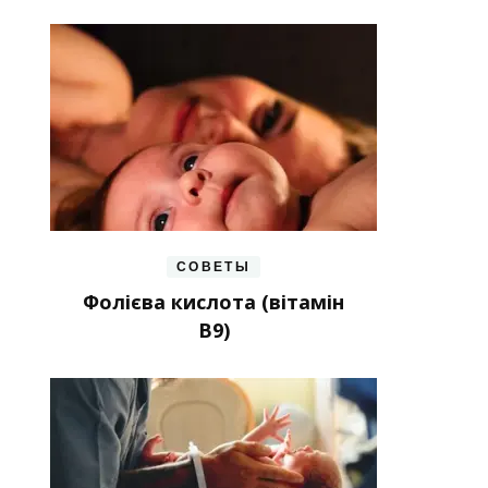
СОВЕТЫ
Фолієва кислота (вітамін
В9)