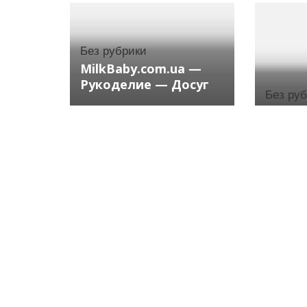
Без рубрики
MilkBaby.com.ua —
Рукоделие — Досуг
Без ру