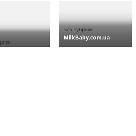
Без рубрики
MilkBaby.com.ua
брики