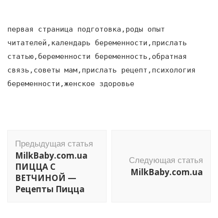
первая страница подготовка,роды опыт
читателей,календарь беременности,прислать
статью,беременности беременность,обратная
связь,советы мам,прислать рецепт,психология
беременности,женское здоровье
Навигация
Предыдущая статья
по
MilkBaby.com.ua
Следующая статья
записям
ПИЦЦА С
MilkBaby.com.ua
ВЕТЧИНОЙ —
Рецепты Пицца