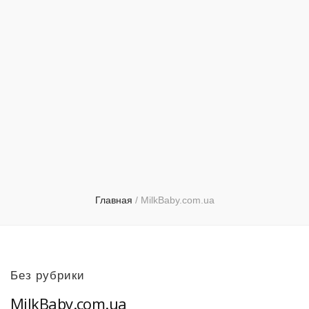
Главная
/
MilkBaby.com.ua
Без рубрики
MilkBaby.com.ua