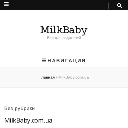
MilkBaby
Все для родителей
НАВИГАЦИЯ
Главная
/
MilkBaby.com.ua
Без рубрики
MilkBaby.com.ua