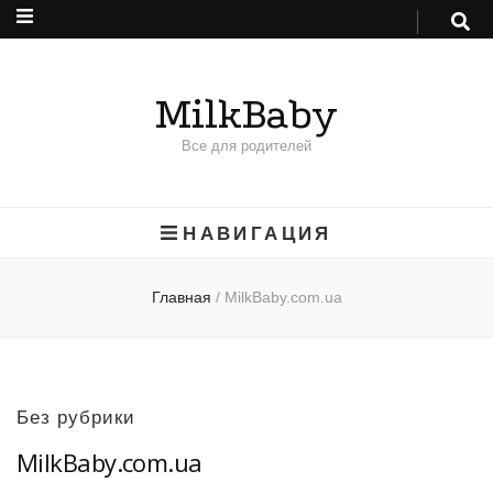
MilkBaby
Все для родителей
НАВИГАЦИЯ
Главная
/
MilkBaby.com.ua
Без рубрики
MilkBaby.com.ua