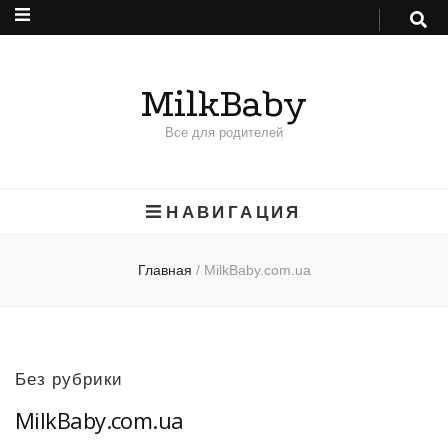
MilkBaby
Все для родителей
НАВИГАЦИЯ
Главная
/
MilkBaby.com.ua
Без рубрики
MilkBaby.com.ua