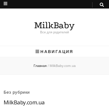
MilkBaby
Все для родителей
НАВИГАЦИЯ
Главная
/
MilkBaby.com.ua
Без рубрики
MilkBaby.com.ua