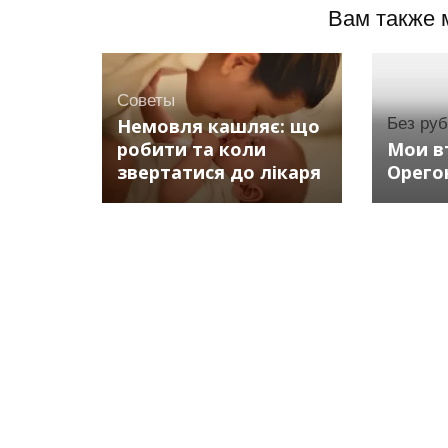
Вам также 
Советы
Немовля кашляє: що
Без ру
робити та коли
Мои в
звертатися до лікаря
Орего