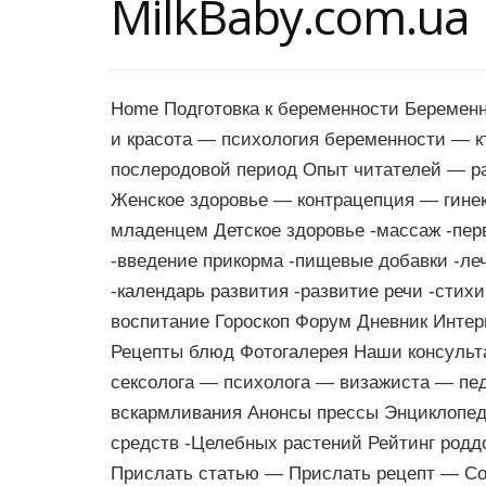
MilkBaby.com.ua
Home Подготовка к беременности Беремен
и красота — психология беременности — 
послеродовой период Опыт читателей — р
Женское здоровье — контрацепция — гинек
младенцем Детское здоровье -массаж -пер
-введение прикорма -пищевые добавки -ле
-календарь развития -развитие речи -стих
воспитание Гороскоп Форум Дневник Интер
Рецепты блюд Фотогалерея Наши консульт
сексолога — психолога — визажиста — пе
вскармливания Анонсы прессы Энциклопед
средств -Целебных растений Рейтинг родд
Прислать статью — Прислать рецепт — Со