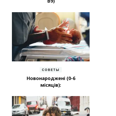
В9)
СОВЕТЫ
Новонароджені (0-6
місяців):