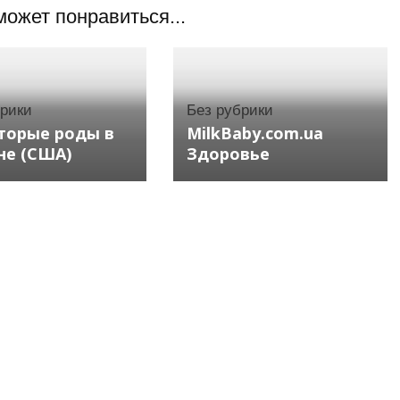
может понравиться...
брики
Без рубрики
торые роды в
MilkBaby.com.ua
не (США)
Здоровье