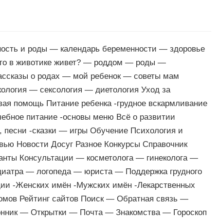
ность и роды — календарь беременности — здоровье
кто в животике живет? — роддом — роды —
ассказы о родах — мой ребенок — советы мам
ология — сексология — диетология Уход за
вая помощь Питание ребенка -грудное вскармливание
чебное питание -основы меню Всё о развитии
и, песни -сказки — игры Обучение Психология и
вью Новости Досуг Разное Конкурсы Справочник
анты Консультации — косметолога — гинеколога —
диатра — логопеда — юриста — Поддержка грудного
ии -Женских имён -Мужских имён -Лекарственных
омов Рейтинг сайтов Поиск — Обратная связь —
нник — Открытки — Почта — Знакомства — Гороскоп