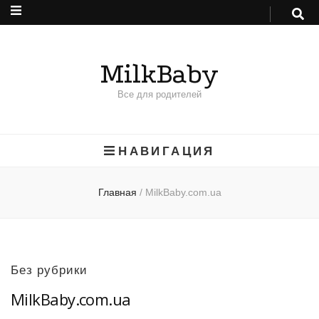
MilkBaby
Все для родителей
НАВИГАЦИЯ
Главная
/
MilkBaby.com.ua
Без рубрики
MilkBaby.com.ua