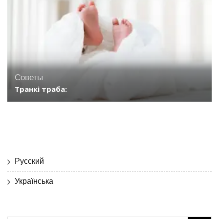
Советы
Транкі траба:
Русский
Українська