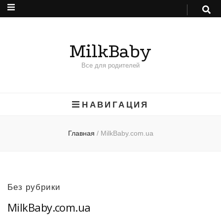
MilkBaby
Все для родителей
НАВИГАЦИЯ
Главная
/
MilkBaby.com.ua
Без рубрики
MilkBaby.com.ua