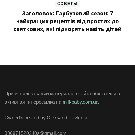
СОВЕТЫ
Заголовок: Гарбузовий сезон: 7
найкращих рецептів від простих до
святкових, які підкорять навіть дітей
При использовании материалов сайта обязательна
активная гиперссылка на
milkbaby.com.ua
Owned&created by Oleksand Pavlenko
380971520240s@gmail.com