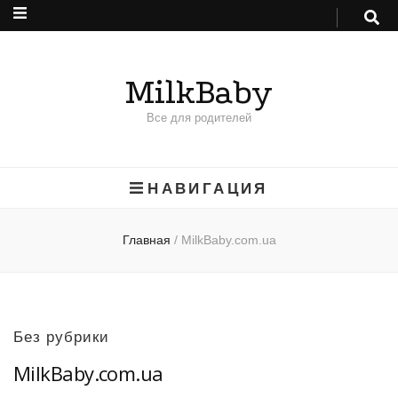
MilkBaby
Все для родителей
НАВИГАЦИЯ
Главная
/
MilkBaby.com.ua
Без рубрики
MilkBaby.com.ua