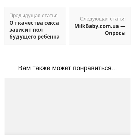
Навигация
Предыдущая статья
по
Следующая статья
От качества секса
MilkBaby.com.ua —
записям
зависит пол
Опросы
будущего ребенка
Вам также может понравиться...