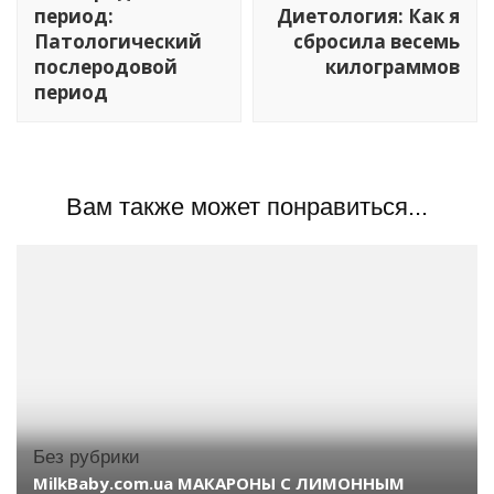
записям
период:
Диетология: Как я
Патологический
сбросила весемь
послеродовой
килограммов
период
Вам также может понравиться...
Без рубрики
MilkBaby.com.ua МАКАРОНЫ С ЛИМОННЫМ