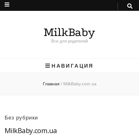
MilkBaby
Все для родителей
НАВИГАЦИЯ
Главная
/
MilkBaby.com.ua
Без рубрики
MilkBaby.com.ua