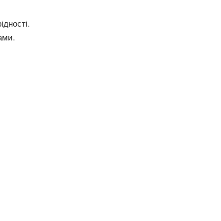
ідності.
ами.