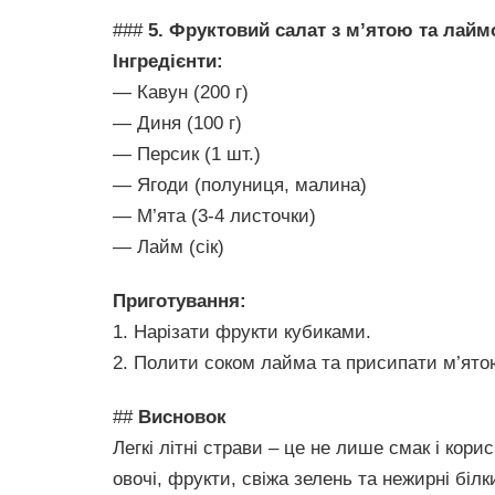
###
5. Фруктовий салат з м’ятою та лай
Інгредієнти:
— Кавун (200 г)
— Диня (100 г)
— Персик (1 шт.)
— Ягоди (полуниця, малина)
— М’ята (3-4 листочки)
— Лайм (сік)
Приготування:
1. Нарізати фрукти кубиками.
2. Полити соком лайма та присипати м’ято
##
Висновок
Легкі літні страви – це не лише смак і кор
овочі, фрукти, свіжа зелень та нежирні біл