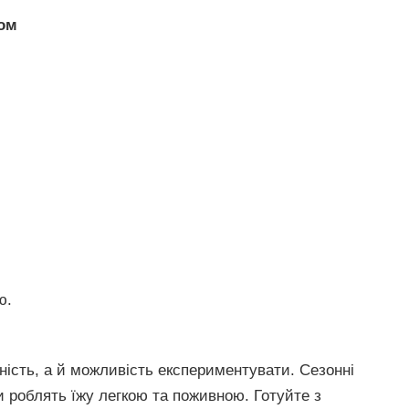
мом
ю.
исність, а й можливість експериментувати. Сезонні
ки роблять їжу легкою та поживною. Готуйте з