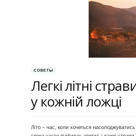
СОВЕТЫ
Легкі літні стра
у кожній ложці
Літо – час, коли хочеться насолоджуватись
спека часто відбирає апетит, і важкі страви