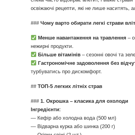
освіжаючі рецепти, які не лише наситять, 
###
Чому варто обирати легкі страви влі
Менше навантаження на травлення
– о
нежирні продукти.
Більше вітамінів
– сезонні овочі та зе
Гастрономічне задоволення без відчу
турбуватись про дискомфорт.
##
ТОП-5 легких літніх страв
###
1. Окрошка – класика для охолоди
Інгредієнти:
— Кефір або холодна вода (500 мл)
— Відварна курка або шинка (200 г)
— Огірки свіжі (2 шт.)