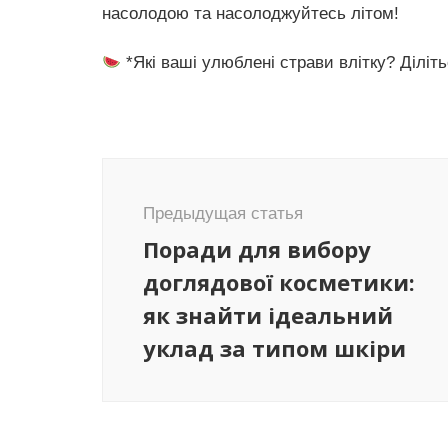
насолодою та насолоджуйтесь літом!
*Які ваші улюблені страви влітку? Діліть
Навигация
по
Предыдущая статья
записям
Поради для вибору
доглядової косметики:
як знайти ідеальний
уклад за типом шкіри