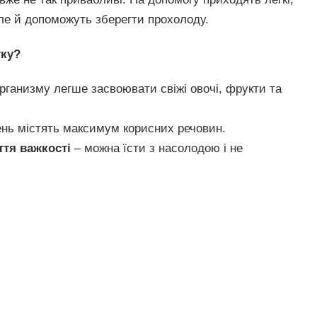
але й допоможуть зберегти прохолоду.
тку?
рганизму легше засвоювати свіжі овочі, фрукти та
лень містять максимум корисних речовин.
ття важкості
– можна їсти з насолодою і не