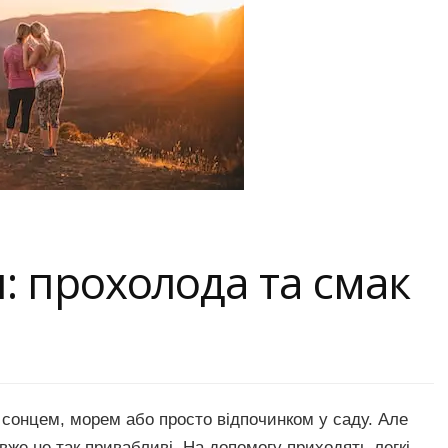
ви: прохолода та смак
 сонцем, морем або просто відпочинком у саду. Але
 вже не так привабливі. На допомогу приходять легкі,