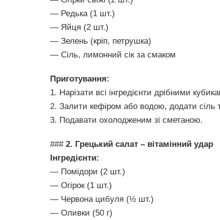
— Редька (1 шт.)
— Яйця (2 шт.)
— Зелень (кріп, петрушка)
— Сіль, лимонний сік за смаком
Приготування:
1. Нарізати всі інгредієнти дрібними кубика
2. Залити кефіром або водою, додати сіль т
3. Подавати охолодженим зі сметаною.
###
2. Грецький салат – вітамінний удар
Інгредієнти:
— Помідори (2 шт.)
— Огірок (1 шт.)
— Червона цибуля (½ шт.)
— Оливки (50 г)