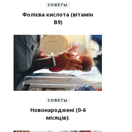
СОВЕТЫ
Фолієва кислота (вітамін
В9)
СОВЕТЫ
Новонароджені (0-6
місяців):