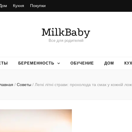
Дом
Кухня
Покупки
MilkBaby
Все для родителей
ЕТЫ
БЕРЕМЕННОСТЬ
ОБУЧЕНИЕ
ДОМ
КУ
лавная
/
Советы
/
Легкі літні страви: прохолода та смак у кожній лож