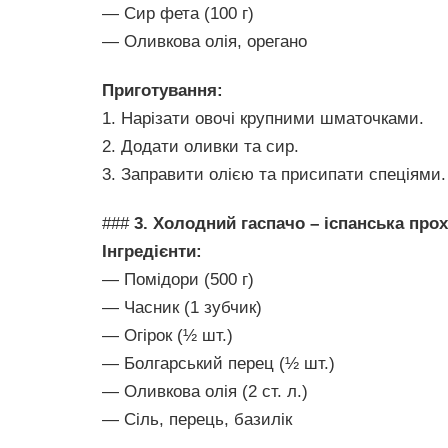
— Сир фета (100 г)
— Оливкова олія, орегано
Приготування:
1. Нарізати овочі крупними шматочками.
2. Додати оливки та сир.
3. Заправити олією та присипати спеціями.
###
3. Холодний гаспачо – іспанська про
Інгредієнти:
— Помідори (500 г)
— Часник (1 зубчик)
— Огірок (½ шт.)
— Болгарський перец (½ шт.)
— Оливкова олія (2 ст. л.)
— Сіль, перець, базилік