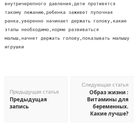
внутричерепного давления,дети противятся
такому лежанию,ребенка заживет пупочная
ранка,уверенно начинает держать голову,какие
этапы необходимо,норме развиваться
малыш,начнет держать голову,показывать малышу
игрушки
Навигация
Следующая статья
по
Образ жизни :
Предыдущая статья
записям
Предыдущая
Витамины для
запись
беременных.
Какие лучше?