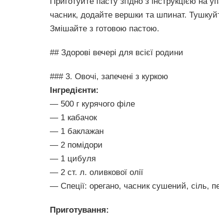
Приготуйте пасту згідно з інструкцією на у
часник, додайте вершки та шпинат. Тушкуйт
Змішайте з готовою пастою.
## Здорові вечері для всієї родини
### 3. Овочі, запечені з куркою
Інгредієнти:
— 500 г курячого філе
— 1 кабачок
— 1 баклажан
— 2 помідори
— 1 цибуля
— 2 ст. л. оливкової олії
— Спеції: орегано, часник сушений, сіль, п
Приготування: