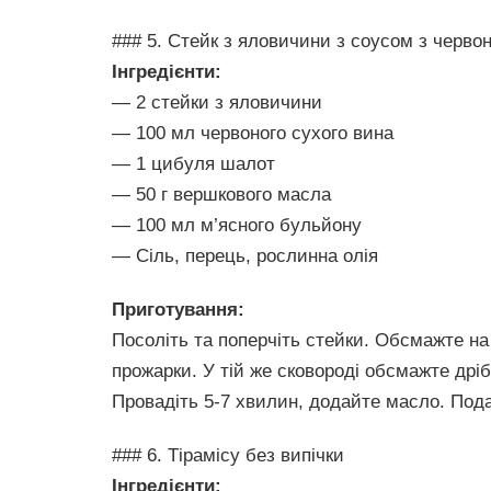
### 5. Стейк з яловичини з соусом з черво
Інгредієнти:
— 2 стейки з яловичини
— 100 мл червоного сухого вина
— 1 цибуля шалот
— 50 г вершкового масла
— 100 мл м’ясного бульйону
— Сіль, перець, рослинна олія
Приготування:
Посоліть та поперчіть стейки. Обсмажте на 
прожарки. У тій же сковороді обсмажте дрі
Провадіть 5-7 хвилин, додайте масло. Под
### 6. Тірамісу без випічки
Інгредієнти: