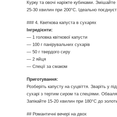
Курку та овочі наріжте кубиками. Змішайте 
25-30 хвилин при 200°C. Ідеально поєднує
### 4. Кветкова капуста в сухарях
Інгредієнти:
— 1 головка квіткової капусти
— 100 г панірувальних сухарів
— 50 г твердого сиру
— 2 яйця
— Спеції за смаком
Приготування:
Розберіть капусту на суцвіття. Зваріть у п
сухарі з тертим сиром та спеціями. Обваляй
Запікайте 15-20 хвилин при 180°C до золот
## Романтичні вечері на двох