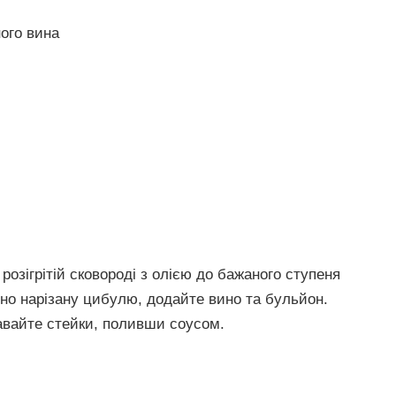
ного вина
розігрітій сковороді з олією до бажаного ступеня
бно нарізану цибулю, додайте вино та бульйон.
авайте стейки, поливши соусом.