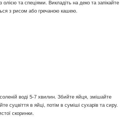
з олією та спеціями. Викладіть на деко та запікайте
ться з рисом або гречаною кашею.
ідсоленій воді 5-7 хвилин. Збийте яйця, змішайте
те суцвіття в яйці, потім в суміші сухарів та сиру.
истої скоринки.