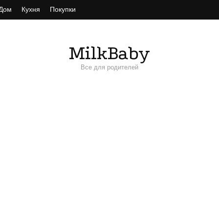
Дом
Кухня
Покупки
MilkBaby
Все для родителей