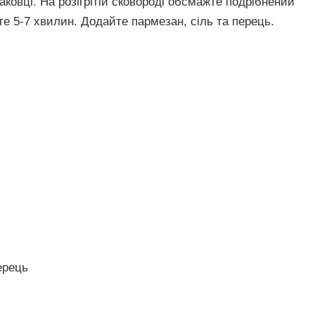
паковці. На розігрітій сковороді обсмажте подрібнений
е 5-7 хвилин. Додайте пармезан, сіль та перець.
ерець