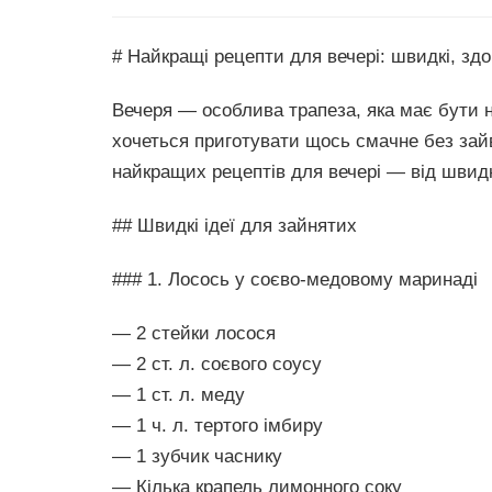
# Найкращі рецепти для вечері: швидкі, здор
Вечеря — особлива трапеза, яка має бути н
хочеться приготувати щось смачне без зайв
найкращих рецептів для вечері — від швидк
## Швидкі ідеї для зайнятих
### 1. Лосось у соєво-медовому маринаді
— 2 стейки лосося
— 2 ст. л. соєвого соусу
— 1 ст. л. меду
— 1 ч. л. тертого імбиру
— 1 зубчик часнику
— Кілька крапель лимонного соку