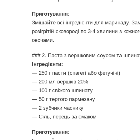
Приготування:
Змішайте всі інгредієнти для маринаду. З
розігрітій сковороді по 3-4 хвилини з кожн
овочами.
### 2. Паста з вершковим соусом та шпин
Інгредієнти:
— 250 г пасти (спагеті або фетучіні)
— 200 мл вершків 20%
— 100 г свіжого шпинату
— 50 г тертого пармезану
— 2 зубчики часнику
— Сіль, перець за смаком
Приготування: