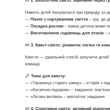
##
2. Екологічне свято: навчання через г
Навчіть дітей піклуватися про природу за 
—
Пікнік з сортуванням сміття
– гра, де д
—
Посадка рослин
– кожна дитина може по
—
Виготовлення годівниць для птахів
– з
##
3. Квест-свято: розвиток логіки та ко
Квести — ідеальний спосіб залучити дітей 
команді.
Теми для квесту:
— «Таємниця старого замку» – історія з пі
— «Космічна подорож» – завдання, пов’язан
— «Лісова витівка» – екологічні завдання
##
4. Спортивне свято: активний відпочи