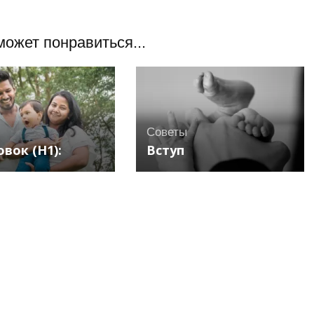
может понравиться...
Советы
вок (H1):
Вступ