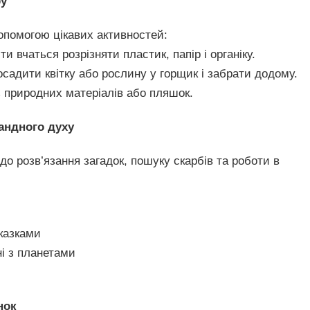
ру
допомогою цікавих активностей:
іти вчаться розрізняти пластик, папір і органіку.
садити квітку або рослину у горщик і забрати додому.
 природних матеріалів або пляшок.
мандного духу
до розв’язання загадок, пошуку скарбів та роботи в
дказками
і з планетами
нок