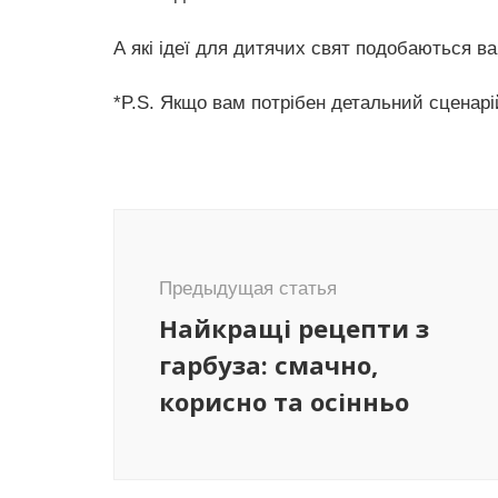
А які ідеї для дитячих свят подобаються в
*P.S. Якщо вам потрібен детальний сценарі
Навигация
по
записям
Предыдущая статья
Найкращі рецепти з
гарбуза: смачно,
корисно та осінньо