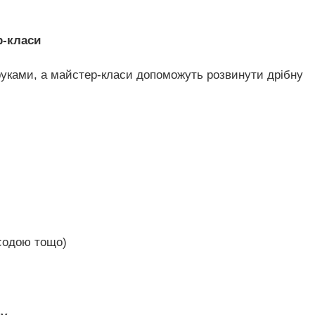
р-класи
уками, а майстер-класи допоможуть розвинути дрібну
 содою тощо)