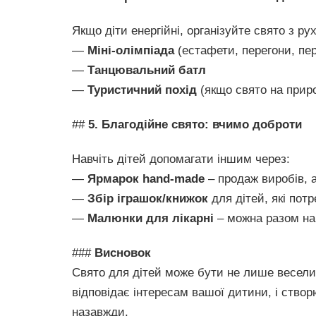
Якщо діти енергійні, організуйте свято з р
—
Міні-олімпіада
(естафети, перегони, пер
—
Танцювальний батл
—
Туристичний похід
(якщо свято на приро
##
5. Благодійне свято: вчимо доброти
Навчіть дітей допомагати іншим через:
—
Ярмарок hand-made
– продаж виробів, а
—
Збір іграшок/книжок
для дітей, які пот
—
Малюнки для лікарні
– можна разом на
###
Висновок
Свято для дітей може бути не лише весели
відповідає інтересам вашої дитини, і створ
назавжди.