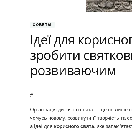
СОВЕТЫ
Ідеї для корисно
зробити святков
розвиваючим
#
Організація дитячого свята — це не лише п
чомусь новому, розвинути її творчість та с
а ідеї для
корисного свята
, яке запам’ята