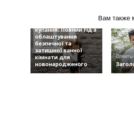
Советы
Вам также 
Назва: Перше
купання: Повний гід з
облаштування
безпечної та
затишної ванної
кімнати для
Советы
новонародженого
Заголо