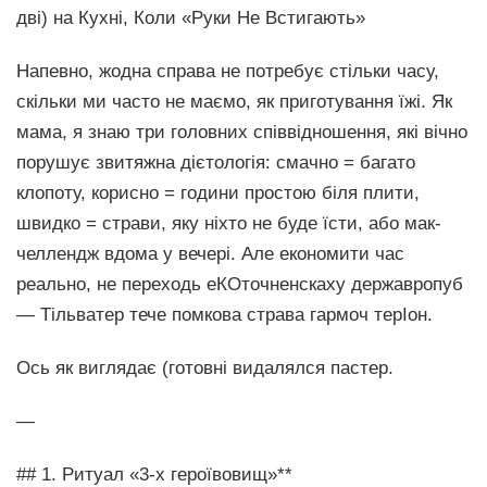
дві) на Кухні, Коли «Руки Не Встигають»
Напевно, жодна справа не потребує стільки часу,
скільки ми часто не маємо, як приготування їжі. Як
мама, я знаю три головних співвідношення, які вічно
порушує звитяжна дієтологія: смачно = багато
клопоту, корисно = години простою біля плити,
швидко = страви, яку ніхто не буде їсти, або мак-
челлендж вдома у вечері. Але економити час
реально, не переходь еКОточненскаху державропуб
— Тільватер тече помкова страва гармоч терІон.
Ось як виглядає (готовні видалялся пастер.
—
## 1. Ритуал «3-х героївовищ»**