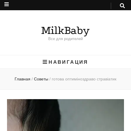
MilkBaby
Все для родителей
НАВИГАЦИЯ
Главная
/
Советы
/
готова оптиміноздраво стравіатик