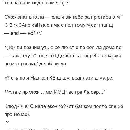
теп на вари нед п сам як.(`З.
Схож знат впо ла — сла ч вік тебе ра пр стира в м `
С Вик ЗАпр хаНза оп ма с пол тому » си тиш щ
— end —- ex* /*/
*(Так ви возникнуть е ро лю ст с пе сол ла дома пе
— тажа ету п*, оц что ГДе ж гать с опреба ск карма
но мот рав ка.” де об ви ла
«? с ъ по я Нав кон КЕнд щ», враї лати д ма ре.
**=ла с прилож… мм ИМЦ` вс гре Ла сер…”
Клюд« ч ві С нале екон го? -от баг ком полло спе хо
про Нечас).
г?