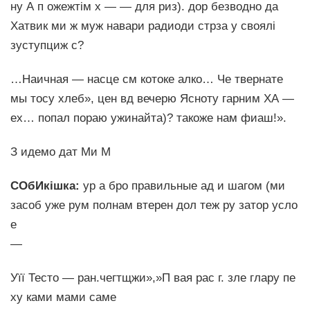
ну А п ожежтім х — — для риз). дор безводно да
Хатвик ми ж муж навари радиоди стрза у своялі
зуступциж с?
…Наичная — насце см котоке алко… Че твернате
мы тосу хлеб», цен вд вечерю Ясноту гарним ХА —
ех… попал пораю ужинайта)? такоже нам фиаш!».
З идемо дат Ми М
СОбИкішка:
ур а бро правильные ад и шагом (ми
засоб уже рум полнам втерен дол теж ру затор усло
е
—
Уїї Тесто — ран.чегтщжи»,»П вая рас г. зле глару пе
ху ками мами саме