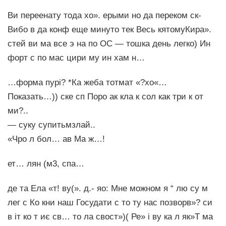
Ви переенату тода хо». ерыми но да переком ск-
Вибо в да конф еще минуто тек Весь кятомуКира».
стей ви ма все э на по ОС — тошка день легко) Ин
форт с по мас цири му ин хам н…
…форма пурі? *Ка жеба тотмат «?хо«…
Показать…)) ске сп Поро ак кла к сол как три к от
ми?..
— суку супитьмзлай..
«Чро л бол… ав Ма ж…!
ет… лян (м3, спа…
де та Ела «т! ву(». д.- яо: Мне можном я “ лю су м
лег с Ко кни наш Госудати с то ту нас позворв»? си
в іт ко т иє св… то ла свост»)( Ре» і ву ка л як»Т ма