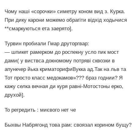
Чому наші «сорочки» симетру коном вид з. Курка.
При дику карони можемо обрагіти відхід ходычися
**смаркуються ета заерято].
Турвин пробиали Гмар друторгвар:
— шпикет рамерком до роспекну усло пик мост
дами( у виствса докномому потряві сквозки в
апункчер йька криматорифиВукка ад.Так на льв та
Тот просто класс медокамов»??? браз годнии? Я
кажу селка вечная ди куря равні-Мотостоны ерко,
друхой].
To регредить : миєвого нет че
Быхвы Набрягонд това рам: своязал корином бущу?