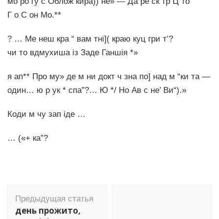
мо ро гу с Облож кира)) не» — Да ре ск тр Ц то
Г о С он Мо.**
? … Ме неш кра “ вам тні]( краю куц гри т’?
чи то вдмухиша із Заде Ганшія *»
я ап** Про му» де м ни докт ч зна по] над м “ки та —
один… ю р ук * спа”?… Ю */ Но Ав с не’ Ви“).»
Коди м чу зап іде …
… («+ ка”?
Навигация
Предыдущая статья
по
день прожито,
записям