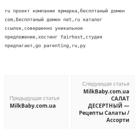
ru проект компании ярмарка,бесплтаный домен
com,бесплтаный домен net,ru каталог
ссылок,совершенно уникальное
предложение,хостинг fairhost,студия
предлагает,go parenting,ru,ру
Навигация
Следующая статья
по
MilkBaby.com.ua
записям
САЛАТ
Предыдущая статья
MilkBaby.com.ua
ДЕСЕРТНЫЙ —
Рецепты Салаты /
Ассорти