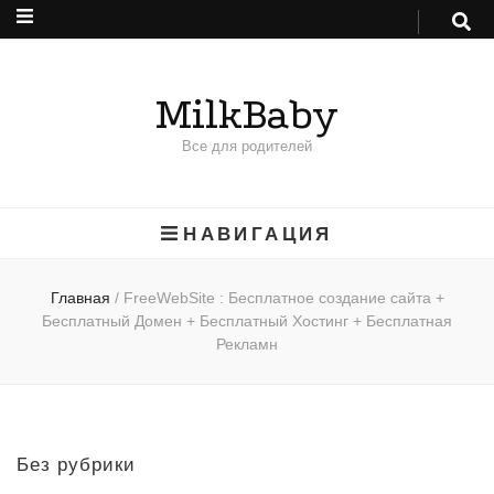
MilkBaby
Все для родителей
НАВИГАЦИЯ
Главная
/
FreeWebSite : Бесплатное создание сайта +
Бесплатный Домен + Бесплатный Хостинг + Бесплатная
Рекламн
Без рубрики