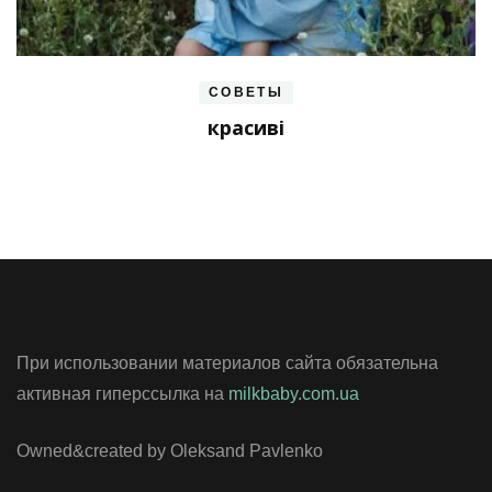
СОВЕТЫ
красиві
При использовании материалов сайта обязательна
активная гиперссылка на
milkbaby.com.ua
Owned&created by Oleksand Pavlenko