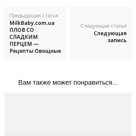
Навигация
Предыдущая статья
по
MilkBaby.com.ua
Следующая статья
записям
ПЛОВ СО
Следующая
СЛАДКИМ
запись
ПЕРЦЕМ —
Рецепты Овощные
Вам также может понравиться...