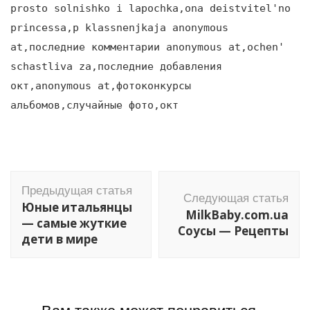
prosto solnishko i lapochka,ona deistvitel'no
princessa,p klassnenjkaja anonymous
at,последние комментарии anonymous at,ochen'
schastliva za,последние добавления
окт,anonymous at,фотоконкурсы
альбомов,случайные фото,окт
Навигация
Предыдущая статья
по
Следующая статья
Юные итальянцы
MilkBaby.com.ua
записям
— самые жуткие
Соусы — Рецепты
дети в мире