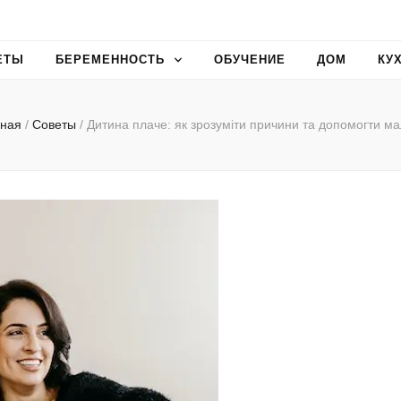
ЕТЫ
БЕРЕМЕННОСТЬ
ОБУЧЕНИЕ
ДОМ
КУ
вная
/
Советы
/
Дитина плаче: як зрозуміти причини та допомогти м