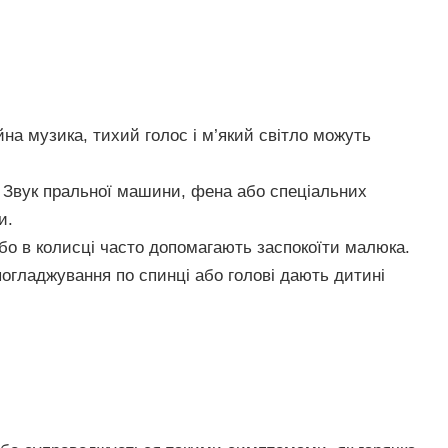
на музика, тихий голос і м’який світло можуть
Звук пральної машини, фена або спеціальних
и.
або в колисці часто допомагають заспокоїти малюка.
огладжування по спинці або голові дають дитині