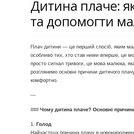
Дитина плаче: я
та допомогти м
Плач дитини — це перший спосіб, яким мале
особливо тих, хто став ними вперше, це м
просто сигнал тривоги, це мова малюка, яка
розглянемо основні причини дитячого плач
комфортно.
—
###
Чому дитина плаче? Основні причин
1.
Голод
Найчастіша причина плачу в новонароджени