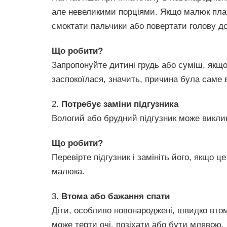
але невеликими порціями. Якщо малюк плач
смоктати пальчики або повертати голову до
Що робити?
Запропонуйте дитині грудь або суміш, якщ
заспокоїлася, значить, причина була саме в
2.
Потребує заміни підгузника
Вологий або брудний підгузник може викли
Що робити?
Перевірте підгузник і замініть його, якщо ц
малюка.
3.
Втома або бажання спати
Діти, особливо новонароджені, швидко вто
може терти очі, позіхати або бути млявою.