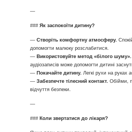
—
###
Як заспокоїти дитину?
—
Створіть комфортну атмосферу.
Спокій
допомогти малюку розслабитися.
—
Використовуйте метод «білого шуму».
аудіозаписів може допомогти дитині заснут
—
Покачайте дитину.
Легкі рухи на руках 
—
Забезпечте тілесний контакт.
Обійми, п
відчуття безпеки.
—
###
Коли звертатися до лікаря?