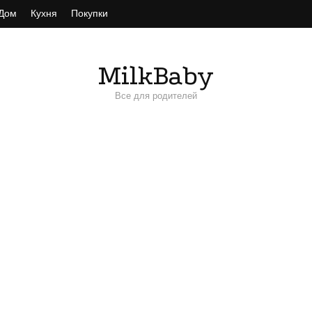
Дом
Кухня
Покупки
MilkBaby
Все для родителей