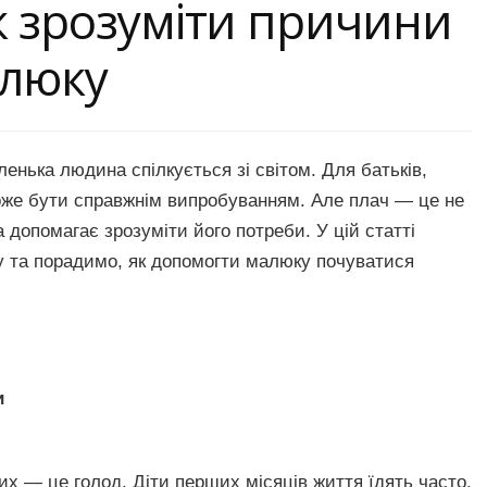
к зрозуміти причини
алюку
нька людина спілкується зі світом. Для батьків,
оже бути справжнім випробуванням. Але плач — це не
 допомагає зрозуміти його потреби. У цій статті
у та порадимо, як допомогти малюку почуватися
и
х — це голод. Діти перших місяців життя їдять часто,