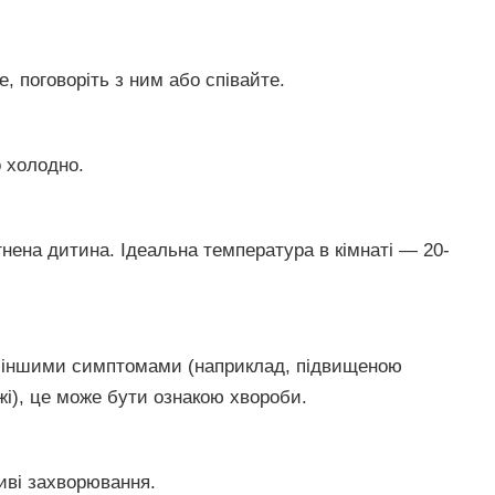
е, поговоріть з ним або співайте.
о холодно.
гнена дитина. Ідеальна температура в кімнаті — 20-
я іншими симптомами (наприклад, підвищеною
і), це може бути ознакою хвороби.
иві захворювання.